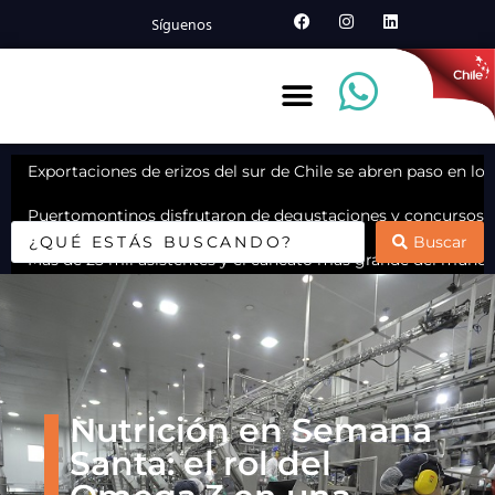
Síguenos
Exportaciones de erizos del sur de Chile se abren paso en lo
Puertomontinos disfrutaron de degustaciones y concursos e
Buscar
Más de 25 mil asistentes y el cancato más grande del mund
Estudiantes podrán acceder a más pescados y mariscos en su
Analizaron propiedades del cochayuyo para nuevos alimento
Sello Azul de Sernapesca cumple 10 años y abre nueva convo
Nutrición en Semana
Santa: el rol del